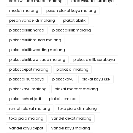
kado wisuda murah malang
kado wisuda surabaya
medali malang
pesan plakat kayu malang
pesan vandel di malang
plakat akrilik
plakat akrilik harga
plakat akrilik malang
plakat akrilik murah malang
plakat akrilik wedding malang
plakat akrilik wwisuda malang
plakat akrillk surabaya
plakat cepat malang
plakat di malang
plakat di surabaya
plakat kayu
plakat kayu KKN
plakat kayu malang
plakat marmer malang
plakat sehari jadi
plakat seminar
rumah plakat malang
toko piala di malang
toko piala malang
vandel dekat malang
vandel kayu cepat
vandel kayu malang