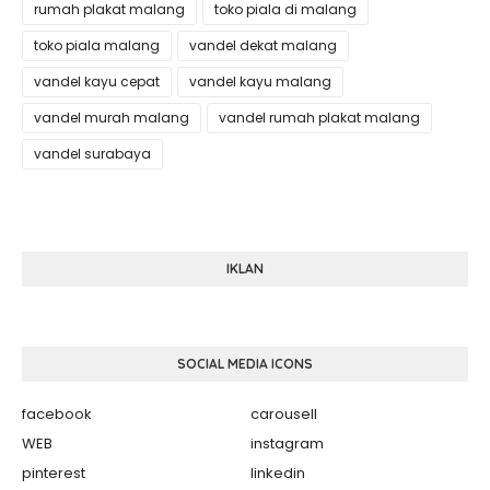
rumah plakat malang
toko piala di malang
toko piala malang
vandel dekat malang
vandel kayu cepat
vandel kayu malang
vandel murah malang
vandel rumah plakat malang
vandel surabaya
IKLAN
SOCIAL MEDIA ICONS
facebook
carousell
WEB
instagram
pinterest
linkedin