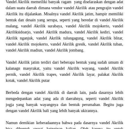
Vandel Akrilik memeiliki banyak ragam
yang diselaraskan dengan adat
dalam suatu daerah dimana vendor vandel Akrilik atau pengrajin vandel
Akrilik itu dijalankan. Misalnya vandel Akrilik jatim, hampir memiliki
bentuk dan desain yang serupa, seperti yang beredar di vandel Akrilik
malang, vandel Akrilik surabaya, vandel Akrilik mojokerto, vandel
Akriliksidoarjo, vandel Akrilik madura, vandel Akrilik kediri, vandel
Akrilik nganjuk, vandel Akrilik tulungagung, vandel Akrilik blitar,
vandel Akrilik mojokerto, vandel Akrilik gresik, vandel Akrilik tuban,
vandel Akrilik madiun, vandel Akrilik jombang.
Vandel Akrilik jatim terdiri dari beberapa bentuk yang sudah umum di
kalanagn masyrakat, yaitu vandel Akrilik wayang, vandel Akrilik
pernik, vandel Akrilik trapes, vandel Akrilik layar, palakat Akrilik
kotak, vandel Akrilik putar
Berbeda dengan vandel Akrilik di daerah lain, pada dasarnya lebih
mengedepankan adat yang ada di daerahnya, seperti vandel Akrilik
jogja yang banyak wayangnya dan bentuk perumahan. Begitu juga
dengan vandel Akrilik bali yang lebih banyak ukirannya.
Namun demikian keberadaannya bahwa pada dasarnya vandel Akrilik
bisa dibentuk sesuai keinginan kalian. Oleh karena itu untuk