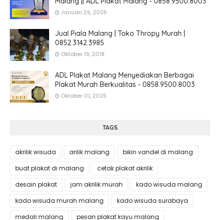
Malang || ADL Plakat Malang - 0858.9500.8003
Januari 29, 2025
Jual Piala Malang | Toko Thropy Murah |
0852.3142.3985
Oktober 19, 2018
ADL Plakat Malang Menyediakan Berbagai
Plakat Murah Berkualitas - 0858.9500.8003
Oktober 01, 2025
TAGS
akrilik wisuda
arilik malang
bikin vandel di malang
buat plakat di malang
cetak plakat akrilik
desain plakat
jam akrilik murah
kado wisuda malang
kado wisuda murah malang
kado wisuda surabaya
medali malang
pesan plakat kayu malang