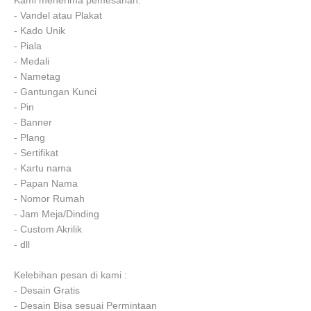
Kami menerima pemesanan:
- Vandel atau Plakat
- Kado Unik
- Piala
- Medali
- Nametag
- Gantungan Kunci
- Pin
- Banner
- Plang
- Sertifikat
- Kartu nama
- Papan Nama
- Nomor Rumah
- Jam Meja/Dinding
- Custom Akrilik
- dll
Kelebihan pesan di kami :
- Desain Gratis
- Desain Bisa sesuai Permintaan