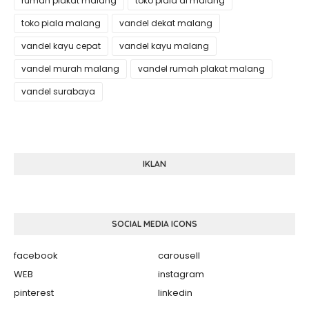
rumah plakat malang
toko piala di malang
toko piala malang
vandel dekat malang
vandel kayu cepat
vandel kayu malang
vandel murah malang
vandel rumah plakat malang
vandel surabaya
IKLAN
SOCIAL MEDIA ICONS
facebook
carousell
WEB
instagram
pinterest
linkedin