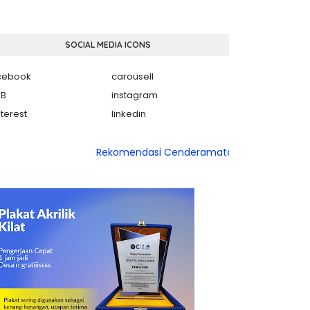
SOCIAL MEDIA ICONS
cebook
carousell
B
instagram
nterest
linkedin
Rekomendasi Cenderamata Wisuda Kelulusan POnd