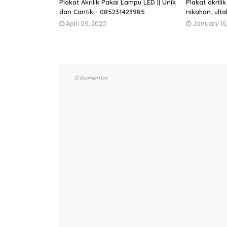
Plakat Akrilik Pakai Lampu LED || Unik
Plakat akrili
dan Cantik - 085231423985
nikahan, ulta
April 09, 2020
January 16
0 Komentar