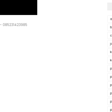
a
k - 085231423985
b
c
j
k
k
p
p
p
p
p
p