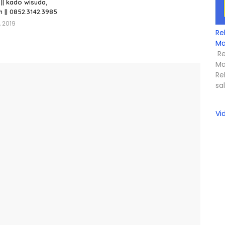
k || kado wisuda,
h || 0852.3142.3985
, 2019
Re
Ma
Re
Ma
Re
sa
Vi