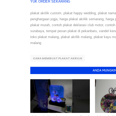
YUK ORDER SEKARANG
plakat akrilik custom, plakat happy wedding, plakat nama,
penghargaan jogja, harga plakat akrilik semarang, harga 
plakat murah, contoh plakat deklarasi club motor, contoh 
surabaya, tempat pesan plakat di pekanbaru, vandel kena
toko plakat malang, plakat akrilik malang, plakat kayu 
malang
CARA MEMBUAT PLAKAT AKRILIK
ANDA MUNGKIN