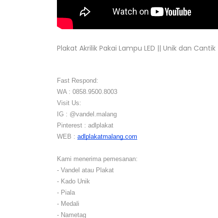
Plakat Akrilik Pakai Lampu LED || Unik dan Canti
Fast Respond:
WA : 0858.9500.8003
Visit Us:
IG : @vandel.malang
Pinterest : adlplakat
WEB :
adlplakatmalang.com
Kami menerima pemesanan:
- Vandel atau Plakat
- Kado Unik
- Piala
- Medali
- Nametag