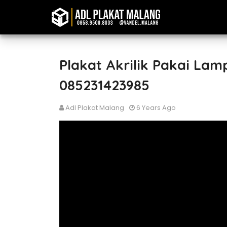
Plakat Akrilik Pakai Lamp
085231423985
Adl Plakat Malang
6 Years Ago