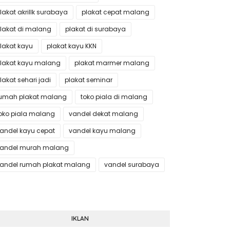
lakat akrillk surabaya
plakat cepat malang
lakat di malang
plakat di surabaya
lakat kayu
plakat kayu KKN
lakat kayu malang
plakat marmer malang
lakat sehari jadi
plakat seminar
umah plakat malang
toko piala di malang
oko piala malang
vandel dekat malang
andel kayu cepat
vandel kayu malang
andel murah malang
andel rumah plakat malang
vandel surabaya
IKLAN