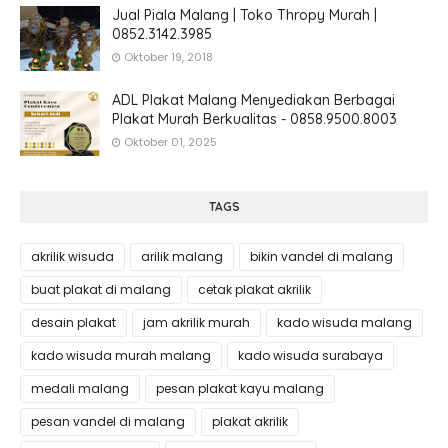
Jual Piala Malang | Toko Thropy Murah |
0852.3142.3985
Oktober 19, 2018
ADL Plakat Malang Menyediakan Berbagai
Plakat Murah Berkualitas - 0858.9500.8003
Oktober 01, 2025
TAGS
akrilik wisuda
arilik malang
bikin vandel di malang
buat plakat di malang
cetak plakat akrilik
desain plakat
jam akrilik murah
kado wisuda malang
kado wisuda murah malang
kado wisuda surabaya
medali malang
pesan plakat kayu malang
pesan vandel di malang
plakat akrilik