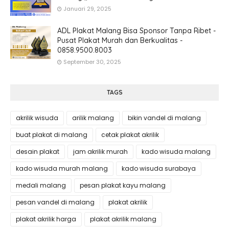
Januari 29, 2025
ADL Plakat Malang Bisa Sponsor Tanpa Ribet -
Pusat Plakat Murah dan Berkualitas -
0858.9500.8003
September 30, 2025
TAGS
akrilik wisuda
arilik malang
bikin vandel di malang
buat plakat di malang
cetak plakat akrilik
desain plakat
jam akrilik murah
kado wisuda malang
kado wisuda murah malang
kado wisuda surabaya
medali malang
pesan plakat kayu malang
pesan vandel di malang
plakat akrilik
plakat akrilik harga
plakat akrilik malang