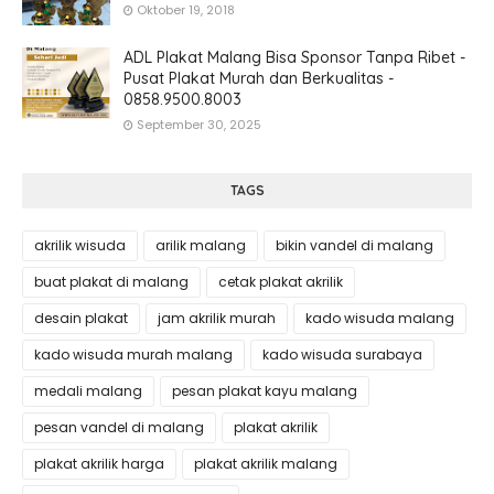
Oktober 19, 2018
ADL Plakat Malang Bisa Sponsor Tanpa Ribet -
Pusat Plakat Murah dan Berkualitas -
0858.9500.8003
September 30, 2025
TAGS
akrilik wisuda
arilik malang
bikin vandel di malang
buat plakat di malang
cetak plakat akrilik
desain plakat
jam akrilik murah
kado wisuda malang
kado wisuda murah malang
kado wisuda surabaya
medali malang
pesan plakat kayu malang
pesan vandel di malang
plakat akrilik
plakat akrilik harga
plakat akrilik malang