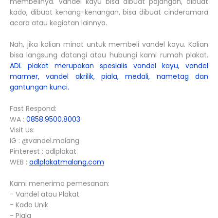
membelinya. Vandel kayu bisa dibuat pajangan, dibuat
kado, dibuat kenang-kenangan, bisa dibuat cinderamara
acara atau kegiatan lainnya.
Nah, jika kalian minat untuk membeli vandel kayu. Kalian
bisa langsung datangi atau hubungi kami rumah plakat.
ADL plakat merupakan spesialis vandel kayu, vandel
marmer, vandel akrilik, piala, medali, nametag dan
gantungan kunci.
Fast Respond:
WA :
0858.9500.8003
Visit Us:
IG : @vandel.malang
Pinterest : adlplakat
WEB :
adlplakatmalang.com
Kami menerima pemesanan:
- Vandel atau Plakat
- Kado Unik
- Piala