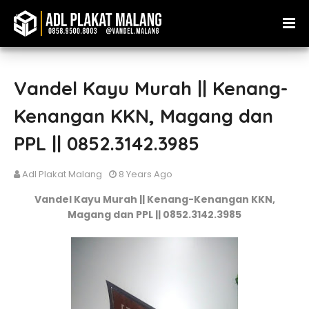
Vandel Kayu Murah || Kenang-
Kenangan KKN, Magang dan
PPL || 0852.3142.3985
Adl Plakat Malang
8 Years Ago
Vandel Kayu Murah || Kenang-Kenangan KKN,
Magang dan PPL || 0852.3142.3985